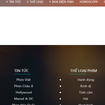
P
TIN TỨC
THỂ LOẠI
BOX ĐIỆN ẢNH
HOROSCOPE
TIN TỨC
THỂ LOẠI PHIM
Phim Việt
Hành động
Phim Châu Á
Kinh dị
Hollywood
Tình cảm
Marvel & DC
Hài
Phim Hàn Quốc
Hoạt hình