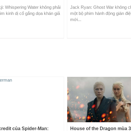
ji: Whispering Water không phải
Jack Ryan: Ghost War không ch
im kinh dị cố gắng dọa khán giả
một bộ phim hành động gián đi
mới...
credit của Spider-Man:
House of the Dragon mùa 3 