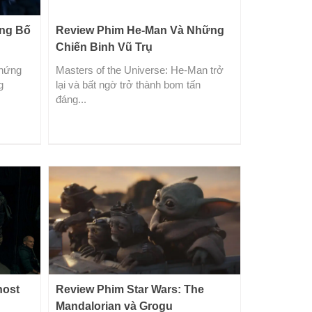
ông Bố
Review Phim He-Man Và Những
Chiến Binh Vũ Trụ
chứng
Masters of the Universe: He-Man trở
g
lại và bất ngờ trở thành bom tấn
đáng...
host
Review Phim Star Wars: The
Mandalorian và Grogu