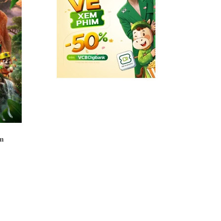
im
Insidious: Quỷ Quyệt
Shin Cậu Bé Bút Chì:
Ranh Giới Vô Định
Kỳ Kỳ Quái Quái Kỳ
Nghỉ Yêu Quái Của Tớ