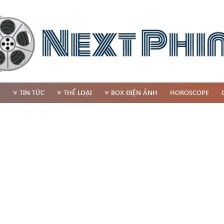
P
TIN TỨC
THỂ LOẠI
BOX ĐIỆN ẢNH
HOROSCOPE