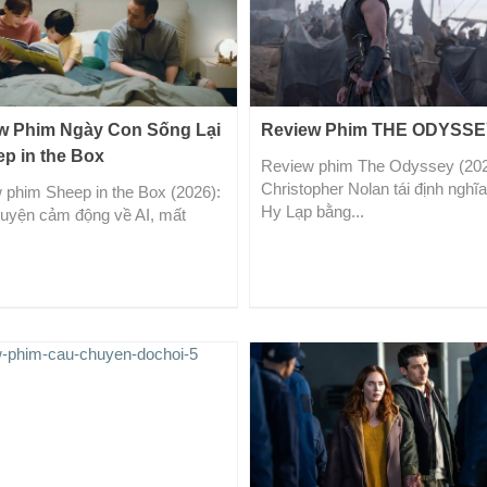
w Phim Ngày Con Sống Lại
Review Phim THE ODYSS
ep in the Box
Review phim The Odyssey (202
Christopher Nolan tái định nghĩa
 phim Sheep in the Box (2026):
Hy Lạp bằng...
uyện cảm động về AI, mất