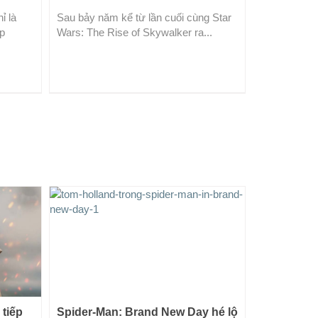
ỉ là
Sau bảy năm kể từ lần cuối cùng Star
ệp
Wars: The Rise of Skywalker ra...
tiếp
Spider-Man: Brand New Day hé lộ