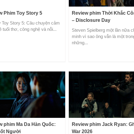
w Phim Toy Story 5
Review phim Thời Khắc C
– Disclosure Day
 Toy Story 5: Câu chuyện cảm
 tuổi thơ, công nghệ và nỗi...
Steven Spielberg một lần nữa 
minh vì sao ông vẫn là một tron
những...
w phim Ma Da Hàn Quốc:
Review phim Jack Ryan: G
ốt Người
War 2026