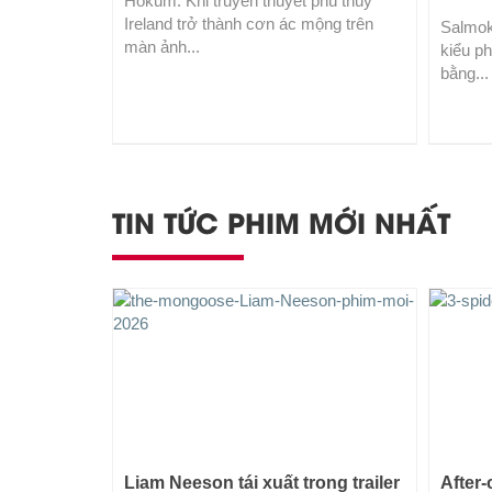
Hokum: Khi truyền thuyết phù thủy
Ireland trở thành cơn ác mộng trên
Salmok
màn ảnh...
kiểu ph
bằng...
TIN TỨC PHIM MỚI NHẤT
Liam Neeson tái xuất trong trailer
After-