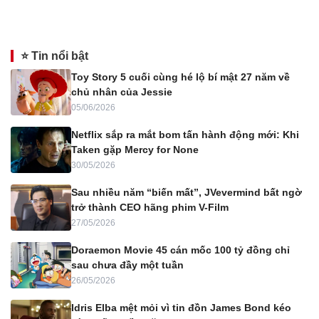
⭐ Tin nổi bật
Toy Story 5 cuối cùng hé lộ bí mật 27 năm về
chủ nhân của Jessie
05/06/2026
Netflix sắp ra mắt bom tấn hành động mới: Khi
Taken gặp Mercy for None
30/05/2026
Sau nhiều năm “biến mất”, JVevermind bất ngờ
trở thành CEO hãng phim V-Film
27/05/2026
Doraemon Movie 45 cán mốc 100 tỷ đồng chỉ
sau chưa đầy một tuần
26/05/2026
Idris Elba mệt mỏi vì tin đồn James Bond kéo