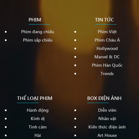
PHIM
TIN TỨC
Phim đang chiếu
Phim Việt
Phim sắp chiếu
Phim Châu Á
Hollywood
Marvel & DC
Phim Hàn Quốc
Trends
THỂ LOẠI PHIM
BOX ĐIỆN ẢNH
Hành động
Diễn viên
Kinh dị
Nhân vật
Tình cảm
Kiến thức điện ảnh
Hài
Art House