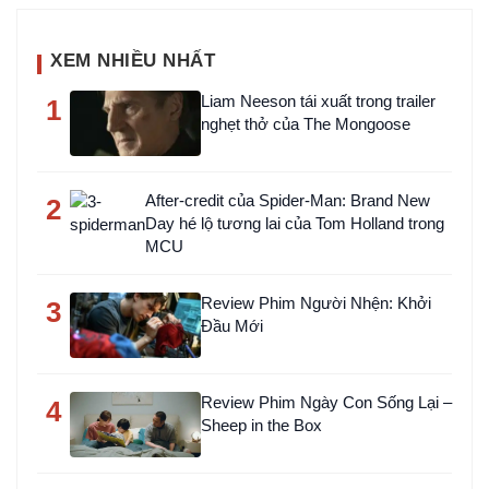
XEM NHIỀU NHẤT
Liam Neeson tái xuất trong trailer
1
nghẹt thở của The Mongoose
After-credit của Spider-Man: Brand New
2
Day hé lộ tương lai của Tom Holland trong
MCU
Review Phim Người Nhện: Khởi
3
Đầu Mới
Review Phim Ngày Con Sống Lại –
4
Sheep in the Box