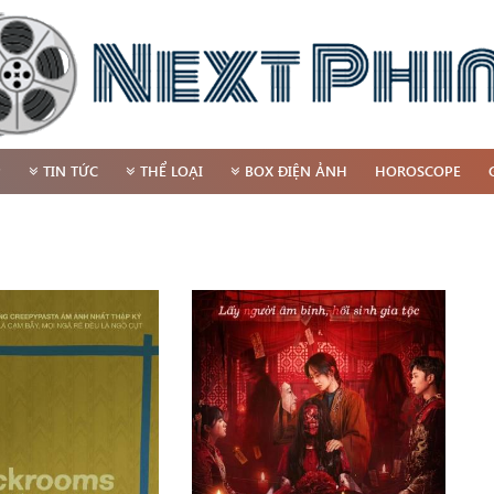
P
TIN TỨC
THỂ LOẠI
BOX ĐIỆN ẢNH
HOROSCOPE