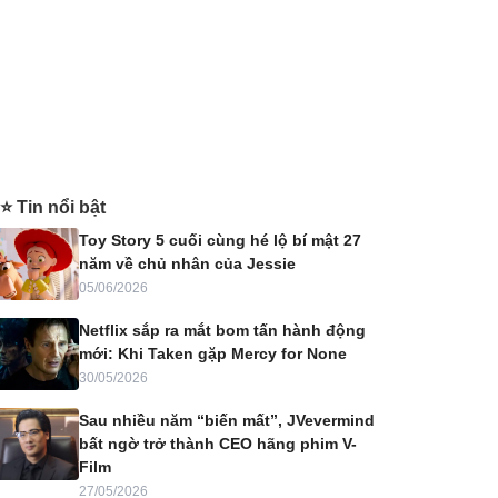
⭐ Tin nổi bật
Toy Story 5 cuối cùng hé lộ bí mật 27
năm về chủ nhân của Jessie
05/06/2026
Netflix sắp ra mắt bom tấn hành động
mới: Khi Taken gặp Mercy for None
30/05/2026
Sau nhiều năm “biến mất”, JVevermind
bất ngờ trở thành CEO hãng phim V-
Film
27/05/2026