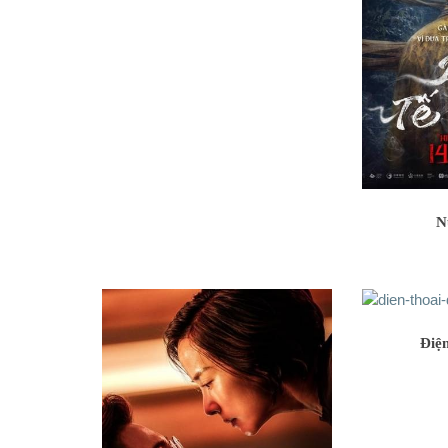
N
Điệ