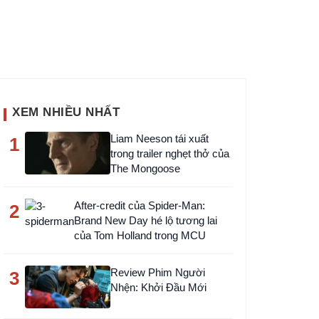
XEM NHIỀU NHẤT
Liam Neeson tái xuất
1
trong trailer nghẹt thở của
The Mongoose
After-credit của Spider-Man:
2
Brand New Day hé lộ tương lai
của Tom Holland trong MCU
Review Phim Người
3
Nhện: Khởi Đầu Mới