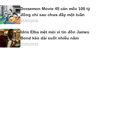
Doraemon Movie 45 cán mốc 100 tỷ
đồng chỉ sau chưa đầy một tuần
26/05/2026
Idris Elba mệt mỏi vì tin đồn James
Bond kéo dài suốt nhiều năm
25/05/2026