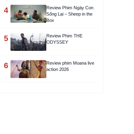
Review Phim Ngày Con
4
Sống Lại – Sheep in the
Box
Review Phim THE
5
ODYSSEY
Review phim Moana live
6
action 2026