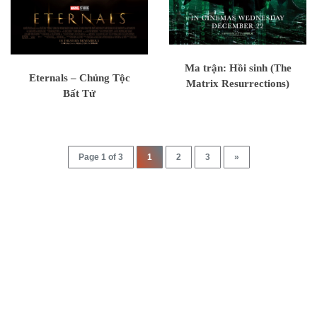
Ma trận: Hồi sinh (The
Eternals – Chủng Tộc
Matrix Resurrections)
Bất Tử
Page 1 of 3
1
2
3
»