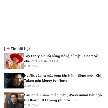
⭐ Tin nổi bật
Toy Story 5 cuối cùng hé lộ bí mật 27 năm về
chủ nhân của Jessie
05/06/2026
Netflix sắp ra mắt bom tấn hành động mới: Khi
Taken gặp Mercy for None
30/05/2026
Sau nhiều năm “biến mất”, JVevermind bất ngờ
trở thành CEO hãng phim V-Film
27/05/2026