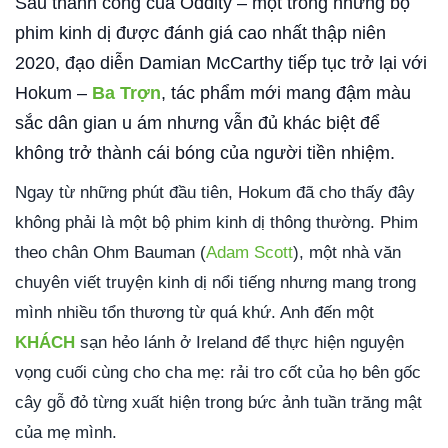
Sau thành công của Oddity – một trong những bộ
phim kinh dị được đánh giá cao nhất thập niên
2020, đạo diễn Damian McCarthy tiếp tục trở lại với
Hokum –
Ba Trợn
, tác phẩm mới mang đậm màu
sắc dân gian u ám nhưng vẫn đủ khác biệt để
không trở thành cái bóng của người tiền nhiệm.
Ngay từ những phút đầu tiên, Hokum đã cho thấy đây
không phải là một bộ phim kinh dị thông thường. Phim
theo chân Ohm Bauman (
Adam Scott
), một nhà văn
chuyên viết truyện kinh dị nổi tiếng nhưng mang trong
mình nhiều tổn thương từ quá khứ. Anh đến một
KHÁCH
sạn hẻo lánh ở Ireland để thực hiện nguyện
vọng cuối cùng cho cha mẹ: rải tro cốt của họ bên gốc
cây gỗ đỏ từng xuất hiện trong bức ảnh tuần trăng mật
của mẹ mình.