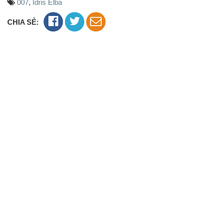
007
,
Idris Elba
CHIA SẺ: