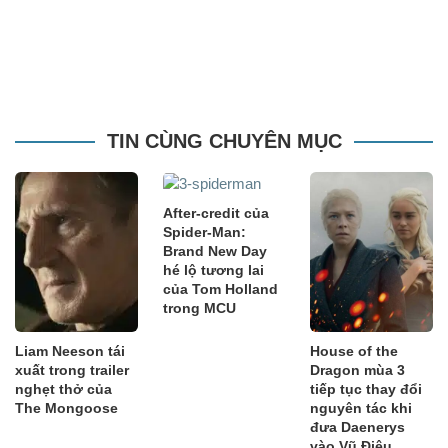
TIN CÙNG CHUYÊN MỤC
After-credit của
Spider-Man:
Brand New Day
hé lộ tương lai
của Tom Holland
trong MCU
Liam Neeson tái
House of the
xuất trong trailer
Dragon mùa 3
nghẹt thở của
tiếp tục thay đổi
The Mongoose
nguyên tác khi
đưa Daenerys
vào Vũ Điệu