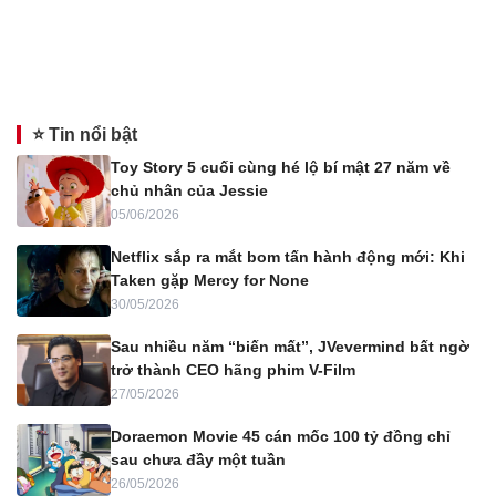
⭐ Tin nổi bật
Toy Story 5 cuối cùng hé lộ bí mật 27 năm về
chủ nhân của Jessie
05/06/2026
Netflix sắp ra mắt bom tấn hành động mới: Khi
Taken gặp Mercy for None
30/05/2026
Sau nhiều năm “biến mất”, JVevermind bất ngờ
trở thành CEO hãng phim V-Film
27/05/2026
Doraemon Movie 45 cán mốc 100 tỷ đồng chỉ
sau chưa đầy một tuần
26/05/2026