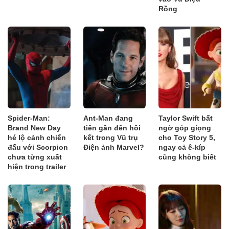
Rồng
Spider-Man:
Ant-Man đang
Taylor Swift bất
Brand New Day
tiến gần đến hồi
ngờ góp giọng
hé lộ cảnh chiến
kết trong Vũ trụ
cho Toy Story 5,
đấu với Scorpion
Điện ảnh Marvel?
ngay cả ê-kíp
chưa từng xuất
cũng không biết
hiện trong trailer