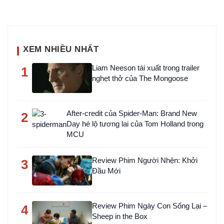
XEM NHIỀU NHẤT
Liam Neeson tái xuất trong trailer
1
nghẹt thở của The Mongoose
After-credit của Spider-Man: Brand New
2
Day hé lộ tương lai của Tom Holland trong
MCU
Review Phim Người Nhện: Khởi
3
Đầu Mới
Review Phim Ngày Con Sống Lại –
4
Sheep in the Box