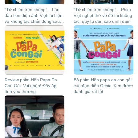
“Tử chiến trên không” – Lần
“Tử chiến trên không” – Phim
đầu tiên điện ảnh Việt tái hiện
Việt nghẹt thở về đề tài không
vụ không tặc chấn động sau
tặc, quy tụ dàn sao đình đám
1975
Review phim Hồn Papa Da
Bộ phim Hồn papa da con gái
Con Gái: Vui nhộn! Đầy ắp
của đạo diễn Ochiai Ken được
tình yêu thương
đánh giá rất tốt