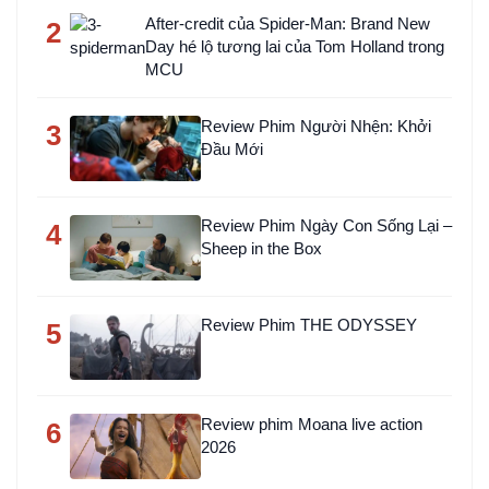
After-credit của Spider-Man: Brand New
2
Day hé lộ tương lai của Tom Holland trong
MCU
Review Phim Người Nhện: Khởi
3
Đầu Mới
Review Phim Ngày Con Sống Lại –
4
Sheep in the Box
Review Phim THE ODYSSEY
5
Review phim Moana live action
6
2026