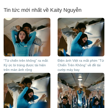
Tin tức mới nhất về Kaity Nguyễn
“Tử chiến trên không” ra mắt:
Điện ảnh Việt ra mắt phim “Tử
Ký ức bi tráng được tái hiện
Chiến Trên Không” về đề tài
trên màn ảnh rộng
cướp máy bay