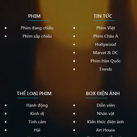
PHIM
TIN TỨC
Phim đang chiếu
Phim Việt
Phim sắp chiếu
Phim Châu Á
Hollywood
Marvel & DC
Phim Hàn Quốc
Trends
THỂ LOẠI PHIM
BOX ĐIỆN ẢNH
Hành động
Diễn viên
Kinh dị
Nhân vật
Tình cảm
Kiến thức điện ảnh
Hài
Art House