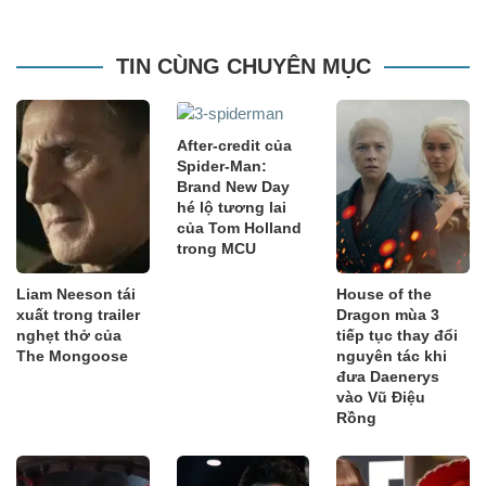
TIN CÙNG CHUYÊN MỤC
After-credit của
Spider-Man:
Brand New Day
hé lộ tương lai
của Tom Holland
trong MCU
Liam Neeson tái
House of the
xuất trong trailer
Dragon mùa 3
nghẹt thở của
tiếp tục thay đổi
The Mongoose
nguyên tác khi
đưa Daenerys
vào Vũ Điệu
Rồng