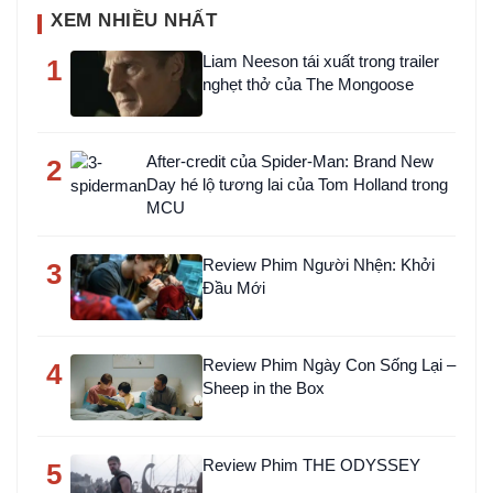
XEM NHIỀU NHẤT
Liam Neeson tái xuất trong trailer
1
nghẹt thở của The Mongoose
After-credit của Spider-Man: Brand New
2
Day hé lộ tương lai của Tom Holland trong
MCU
Review Phim Người Nhện: Khởi
3
Đầu Mới
Review Phim Ngày Con Sống Lại –
4
Sheep in the Box
Review Phim THE ODYSSEY
5