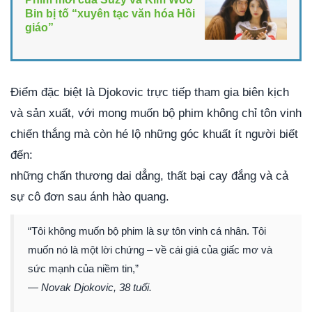
Bin bị tố “xuyên tạc văn hóa Hồi
giáo”
Điểm đặc biệt là Djokovic trực tiếp tham gia biên kịch
và sản xuất, với mong muốn bộ phim không chỉ tôn vinh
chiến thắng mà còn hé lộ những góc khuất ít người biết
đến:
những chấn thương dai dẳng, thất bại cay đắng và cả
sự cô đơn sau ánh hào quang.
“Tôi không muốn bộ phim là sự tôn vinh cá nhân. Tôi
muốn nó là một lời chứng – về cái giá của giấc mơ và
sức mạnh của niềm tin,”
—
Novak Djokovic, 38 tuổi.