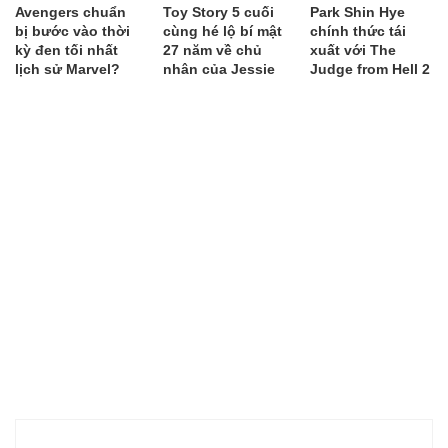
Avengers chuẩn
Toy Story 5 cuối
Park Shin Hye
bị bước vào thời
cùng hé lộ bí mật
chính thức tái
kỳ đen tối nhất
27 năm về chủ
xuất với The
lịch sử Marvel?
nhân của Jessie
Judge from Hell 2