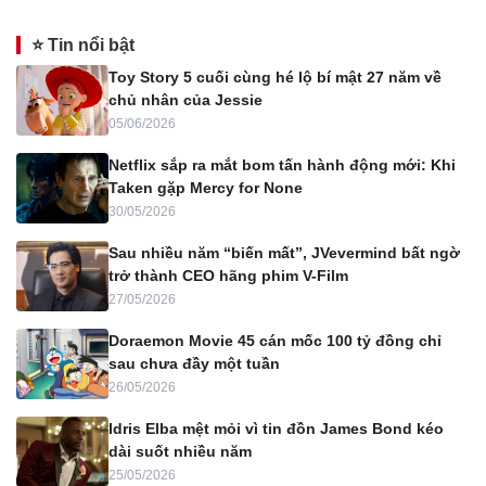
⭐ Tin nổi bật
Toy Story 5 cuối cùng hé lộ bí mật 27 năm về
chủ nhân của Jessie
05/06/2026
Netflix sắp ra mắt bom tấn hành động mới: Khi
Taken gặp Mercy for None
30/05/2026
Sau nhiều năm “biến mất”, JVevermind bất ngờ
trở thành CEO hãng phim V-Film
27/05/2026
Doraemon Movie 45 cán mốc 100 tỷ đồng chỉ
sau chưa đầy một tuần
26/05/2026
Idris Elba mệt mỏi vì tin đồn James Bond kéo
dài suốt nhiều năm
25/05/2026