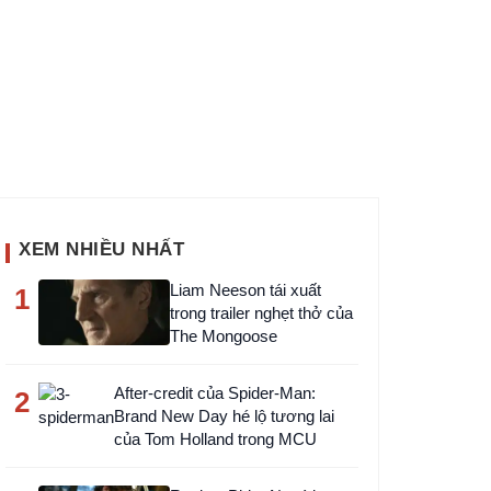
deo phim Cơn Thịnh Nộ
XEM NHIỀU NHẤT
Liam Neeson tái xuất
1
trong trailer nghẹt thở của
The Mongoose
After-credit của Spider-Man:
2
Brand New Day hé lộ tương lai
của Tom Holland trong MCU