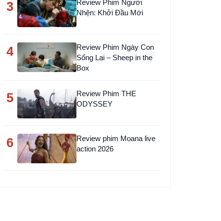
Review Phim Người
3
Nhện: Khởi Đầu Mới
Review Phim Ngày Con
4
Sống Lại – Sheep in the
Box
Review Phim THE
5
ODYSSEY
Review phim Moana live
6
action 2026