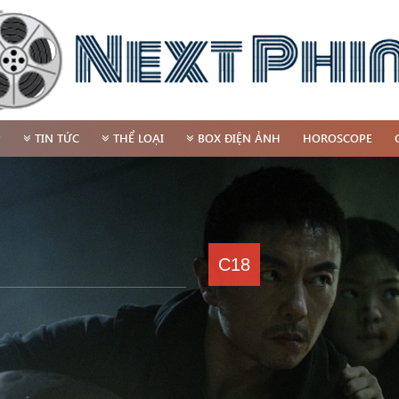
P
TIN TỨC
THỂ LOẠI
BOX ĐIỆN ẢNH
HOROSCOPE
C18