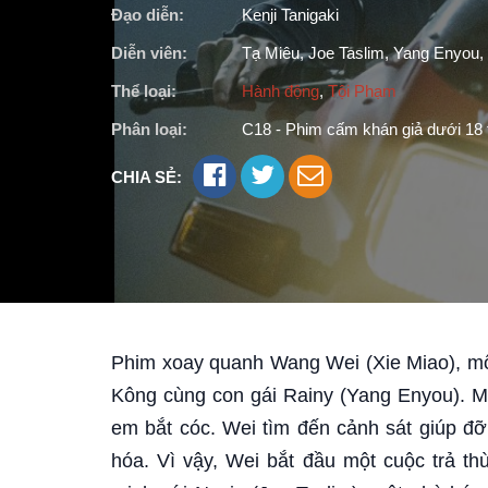
Đạo diễn:
Kenji Tanigaki
Diễn viên:
Tạ Miêu, Joe Taslim, Yang Enyou, B
Thể loại:
Hành động
,
Tội Phạm
Phân loại:
C18 - Phim cấm khán giả dưới 18 
CHIA SẺ:
Phim xoay quanh Wang Wei (Xie Miao), mộ
Kông cùng con gái Rainy (Yang Enyou). M
em bắt cóc. Wei tìm đến cảnh sát giúp đỡ 
hóa. Vì vậy, Wei bắt đầu một cuộc trả th