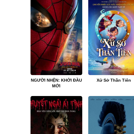
NGƯỜI NHỆN: KHỞI ĐẦU
Xứ Sở Thần Tiên
MỚI