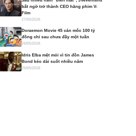
Sau nhiều năm “biến mất”, JVevermind
bất ngờ trở thành CEO hãng phim V-
Film
27/05/2026
Doraemon Movie 45 cán mốc 100 tỷ
đồng chỉ sau chưa đầy một tuần
26/05/2026
Idris Elba mệt mỏi vì tin đồn James
Bond kéo dài suốt nhiều năm
25/05/2026