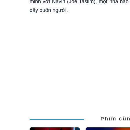
minh với Navin (Joe Taslim), một nhà báo
dây buôn người.
Phim cù