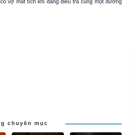
 có vợ mất tích khi đang điều tra cùng một đường
Vi
ng chuyên mục