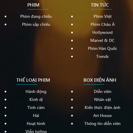
PHIM
TIN TỨC
Phim đang chiếu
Phim Việt
Phim sắp chiếu
Phim Châu Á
Hollywood
Marvel & DC
Phim Hàn Quốc
Trends
THỂ LOẠI PHIM
BOX ĐIỆN ẢNH
Hành động
Diễn viên
Kinh dị
Nhân vật
Tình cảm
Kiến thức điện ảnh
Hài
Art House
Hoạt hình
Thông tin diễn viên
Viễn tưởng