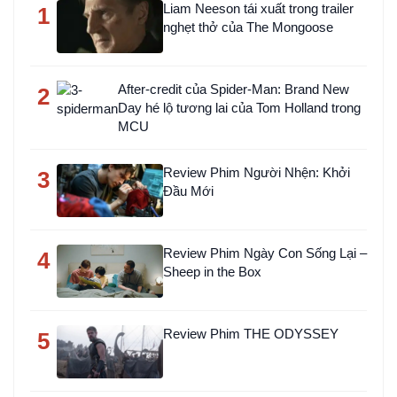
Liam Neeson tái xuất trong trailer
1
nghẹt thở của The Mongoose
After-credit của Spider-Man: Brand New
2
Day hé lộ tương lai của Tom Holland trong
MCU
Review Phim Người Nhện: Khởi
3
Đầu Mới
Review Phim Ngày Con Sống Lại –
4
Sheep in the Box
Review Phim THE ODYSSEY
5