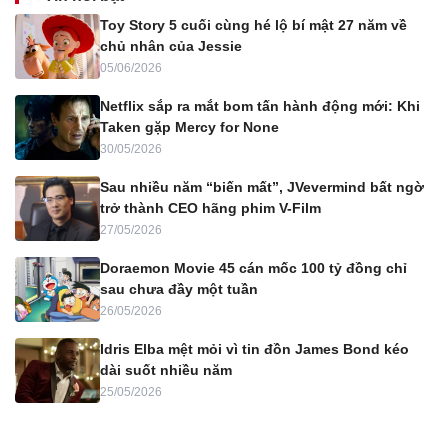
Toy Story 5 cuối cùng hé lộ bí mật 27 năm về
chủ nhân của Jessie
05/06/2026
Netflix sắp ra mắt bom tấn hành động mới: Khi
Taken gặp Mercy for None
30/05/2026
Sau nhiều năm “biến mất”, JVevermind bất ngờ
trở thành CEO hãng phim V-Film
27/05/2026
Doraemon Movie 45 cán mốc 100 tỷ đồng chỉ
sau chưa đầy một tuần
26/05/2026
Idris Elba mệt mỏi vì tin đồn James Bond kéo
dài suốt nhiều năm
25/05/2026