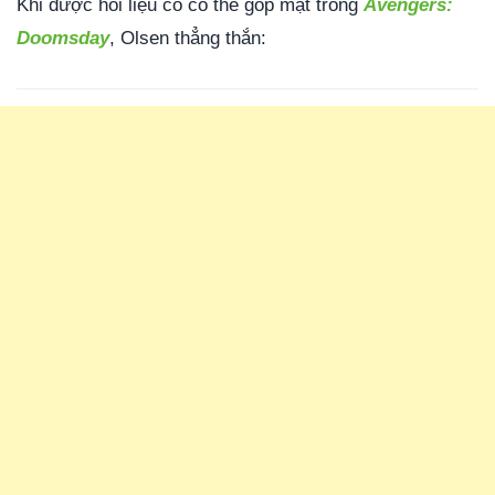
Khi được hỏi liệu cô có thể góp mặt trong
Avengers:
Doomsday
, Olsen thẳng thắn: