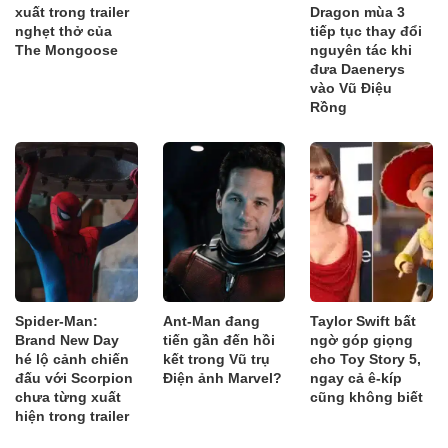
xuất trong trailer
Dragon mùa 3
nghẹt thở của
tiếp tục thay đổi
The Mongoose
nguyên tác khi
đưa Daenerys
vào Vũ Điệu
Rồng
Spider-Man:
Ant-Man đang
Taylor Swift bất
Brand New Day
tiến gần đến hồi
ngờ góp giọng
hé lộ cảnh chiến
kết trong Vũ trụ
cho Toy Story 5,
đấu với Scorpion
Điện ảnh Marvel?
ngay cả ê-kíp
chưa từng xuất
cũng không biết
hiện trong trailer