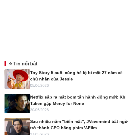
⭐ Tin nổi bật
Toy Story 5 cuối cùng hé lộ bí mật 27 năm về
chủ nhân của Jessie
05/06/2026
Netflix sắp ra mắt bom tấn hành động mới: Khi
Taken gặp Mercy for None
30/05/2026
Sau nhiều năm “biến mất”, JVevermind bất ngờ
trở thành CEO hãng phim V-Film
27/05/2026