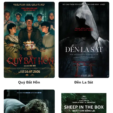
Quỷ Bắt Hồn
Đền La Sát