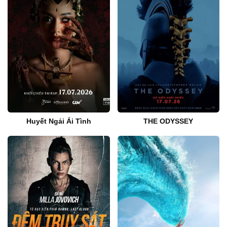
Huyết Ngải Ái Tình
THE ODYSSEY