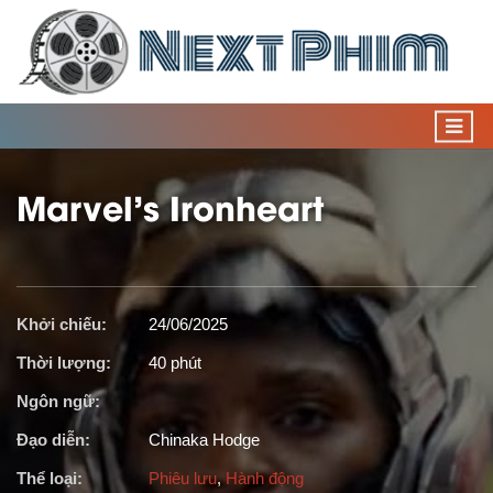
Marvel’s Ironheart
Khởi chiếu:
24/06/2025
Thời lượng:
40 phút
Ngôn ngữ:
Đạo diễn:
Chinaka Hodge
Thể loại:
Phiêu lưu
,
Hành động