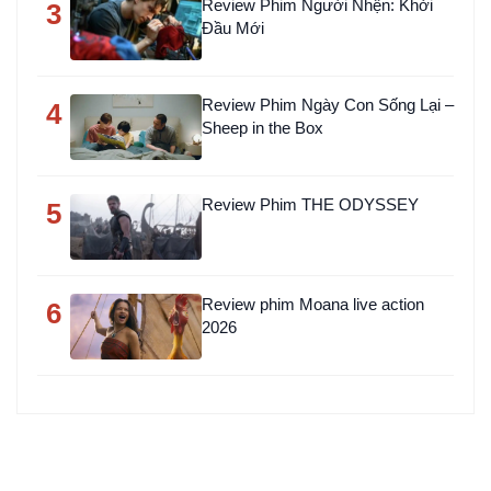
Review Phim Người Nhện: Khởi
3
Đầu Mới
Review Phim Ngày Con Sống Lại –
4
Sheep in the Box
Review Phim THE ODYSSEY
5
Review phim Moana live action
6
2026