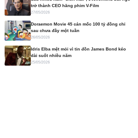
trở thành CEO hãng phim V-Film
27/05/2026
Doraemon Movie 45 cán mốc 100 tỷ đồng chỉ
sau chưa đầy một tuần
26/05/2026
Idris Elba mệt mỏi vì tin đồn James Bond kéo
dài suốt nhiều năm
25/05/2026