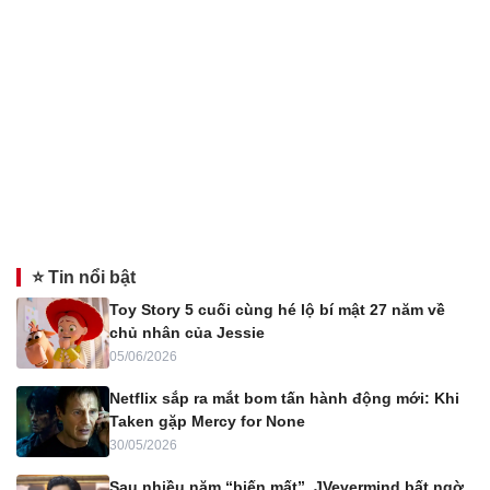
⭐ Tin nổi bật
Toy Story 5 cuối cùng hé lộ bí mật 27 năm về
chủ nhân của Jessie
05/06/2026
Netflix sắp ra mắt bom tấn hành động mới: Khi
Taken gặp Mercy for None
30/05/2026
Sau nhiều năm “biến mất”, JVevermind bất ngờ