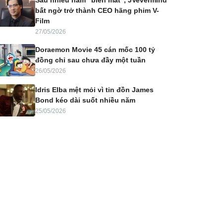
Sau nhiều năm “biến mất”, JVevermind
bất ngờ trở thành CEO hãng phim V-
Film
27/05/2026
Doraemon Movie 45 cán mốc 100 tỷ
đồng chỉ sau chưa đầy một tuần
26/05/2026
Idris Elba mệt mỏi vì tin đồn James
Bond kéo dài suốt nhiều năm
25/05/2026