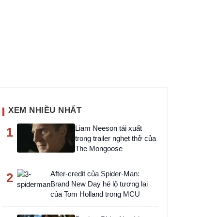
Video phim Obsession
XEM NHIỀU NHẤT
Liam Neeson tái xuất
1
trong trailer nghẹt thở của
The Mongoose
After-credit của Spider-Man:
2
Brand New Day hé lộ tương lai
của Tom Holland trong MCU