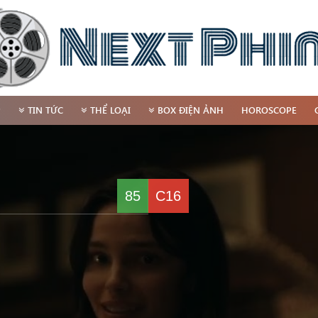
P
TIN TỨC
THỂ LOẠI
BOX ĐIỆN ẢNH
HOROSCOPE
85
C16