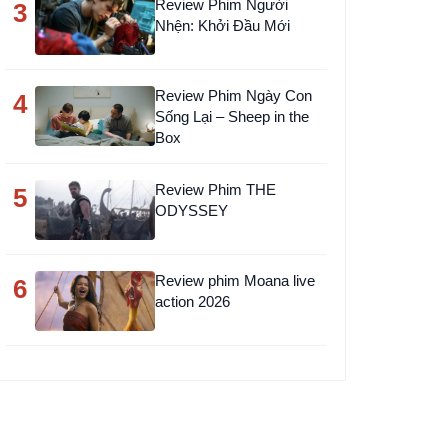
Review Phim Người
3
Nhện: Khởi Đầu Mới
Review Phim Ngày Con
4
Sống Lại – Sheep in the
Box
Review Phim THE
5
ODYSSEY
Review phim Moana live
6
action 2026