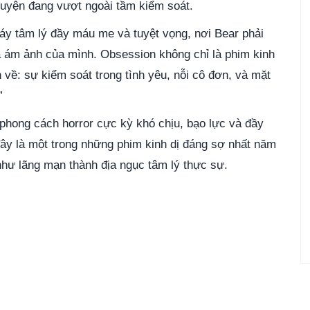
chuyện đang vượt ngoài tầm kiểm soát.
áy tâm lý đầy máu me và tuyệt vọng, nơi Bear phải
và ám ảnh của mình.
Obsession
không chỉ là phim kinh
n về:
sự kiểm soát trong tình yêu,
nỗi cô đơn,
và mặt
”
hong cách horror cực kỳ khó chịu, bạo lực và đầy
đây là một trong những phim kinh dị đáng sợ nhất năm
như lãng mạn thành địa ngục tâm lý thực sự.