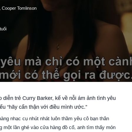
e, Cooper Tomlinson
tuổi
o diễn trẻ
Curry Barker
, kể về nỗi ám ảnh tình yêu
ểu “hãy cẩn thận với điều mình ước.”
ng nhạc cụ nhút nhát luôn thầm yêu cô bạn thân
g một lần ghé vào cửa hàng đồ cổ, anh tìm thấy món