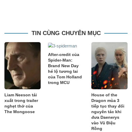
TIN CÙNG CHUYÊN MỤC
After-credit của
Spider-Man:
Brand New Day
hé lộ tương lai
của Tom Holland
trong MCU
Liam Neeson tái
House of the
xuất trong trailer
Dragon mùa 3
nghẹt thở của
tiếp tục thay đổi
The Mongoose
nguyên tác khi
đưa Daenerys
vào Vũ Điệu
Rồng