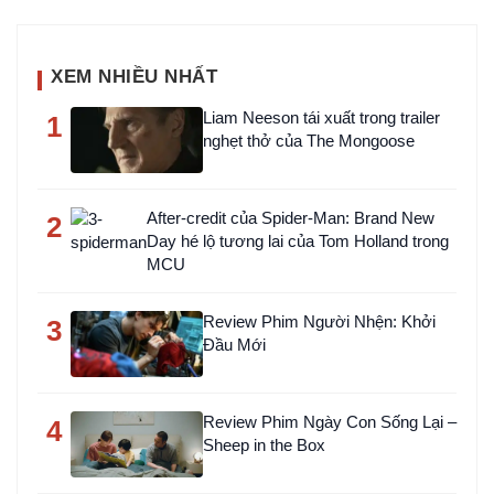
XEM NHIỀU NHẤT
Liam Neeson tái xuất trong trailer
1
nghẹt thở của The Mongoose
After-credit của Spider-Man: Brand New
2
Day hé lộ tương lai của Tom Holland trong
MCU
Review Phim Người Nhện: Khởi
3
Đầu Mới
Review Phim Ngày Con Sống Lại –
4
Sheep in the Box