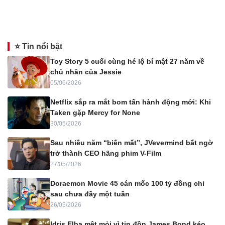
⭐ Tin nổi bật
Toy Story 5 cuối cùng hé lộ bí mật 27 năm về
chủ nhân của Jessie
05/06/2026
Netflix sắp ra mắt bom tấn hành động mới: Khi
Taken gặp Mercy for None
30/05/2026
Sau nhiều năm “biến mất”, JVevermind bất ngờ
trở thành CEO hãng phim V-Film
27/05/2026
Doraemon Movie 45 cán mốc 100 tỷ đồng chỉ
sau chưa đầy một tuần
26/05/2026
Idris Elba mệt mỏi vì tin đồn James Bond kéo