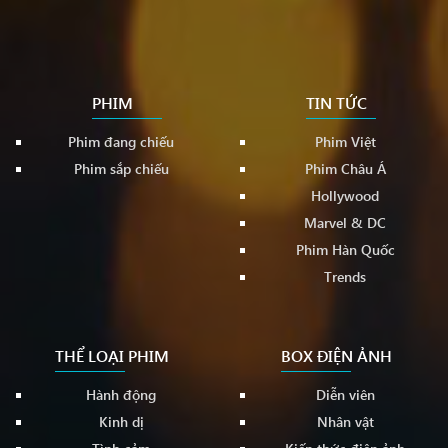
PHIM
TIN TỨC
Phim đang chiếu
Phim Việt
Phim sắp chiếu
Phim Châu Á
Hollywood
Marvel & DC
Phim Hàn Quốc
Trends
THỂ LOẠI PHIM
BOX ĐIỆN ẢNH
Hành động
Diễn viên
Kinh dị
Nhân vật