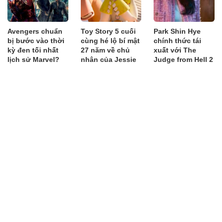
Avengers chuẩn
Toy Story 5 cuối
Park Shin Hye
bị bước vào thời
cùng hé lộ bí mật
chính thức tái
kỳ đen tối nhất
27 năm về chủ
xuất với The
lịch sử Marvel?
nhân của Jessie
Judge from Hell 2