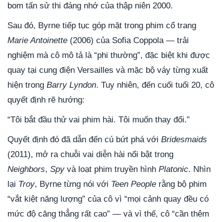
bom tấn sử thi đáng nhớ của thập niên 2000.
Sau đó, Byrne tiếp tục góp mặt trong phim cổ trang
Marie Antoinette
(2006) của Sofia Coppola — trải
nghiệm mà cô mô tả là “phi thường”, đặc biệt khi được
quay tại cung điện Versailles và mặc bộ váy từng xuất
hiện trong
Barry Lyndon
. Tuy nhiên, đến cuối tuổi 20, cô
quyết định rẽ hướng:
“Tôi bắt đầu thử vai phim hài. Tôi muốn thay đổi.”
Quyết định đó đã dẫn đến cú bứt phá với
Bridesmaids
(2011), mở ra chuỗi vai diễn hài nổi bật trong
Neighbors
,
Spy
và loạt phim truyền hình
Platonic
. Nhìn
lại
Troy
, Byrne từng nói với
Teen People
rằng bộ phim
“vắt kiệt năng lượng” của cô vì “mọi cảnh quay đều có
mức độ căng thẳng rất cao” — và vì thế, cô “cần thêm