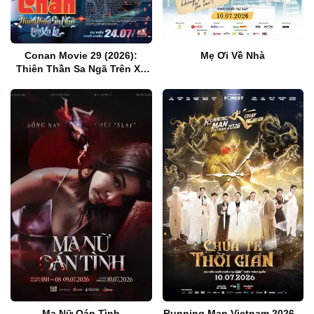
Conan Movie 29 (2026):
Mẹ Ơi Về Nhà
Thiên Thần Sa Ngã Trên Xa
Lộ
Ma Nữ Oán Tình
Running Man Vietnam 2026 –