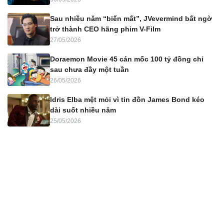
Sau nhiều năm “biến mất”, JVevermind bất ngờ
trở thành CEO hãng phim V-Film
27/05/2026
Doraemon Movie 45 cán mốc 100 tỷ đồng chỉ
sau chưa đầy một tuần
26/05/2026
Idris Elba mệt mỏi vì tin đồn James Bond kéo
dài suốt nhiều năm
25/05/2026