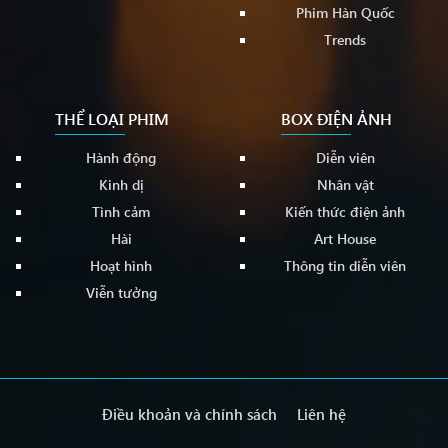
Phim Hàn Quốc
Trends
THỂ LOẠI PHIM
BOX ĐIỆN ẢNH
Hành động
Diễn viên
Kinh dị
Nhân vật
Tình cảm
Kiến thức điện ảnh
Hài
Art House
Hoạt hình
Thông tin diễn viên
Viễn tưởng
Điều khoản và chính sách
Liên hệ