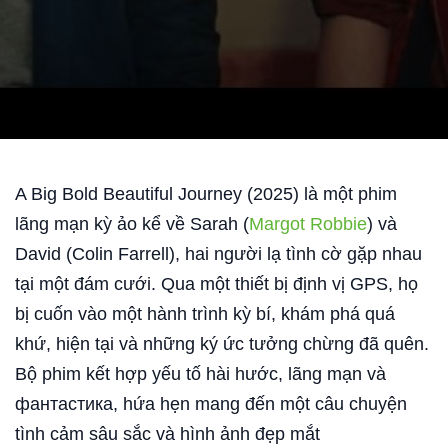
A Big Bold Beautiful Journey (2025) là một phim
Video phim Hành Trình Rực Rỡ Ta Đã Yêu
lãng mạn kỳ ảo kể về Sarah (
Margot Robbie
) và
David (Colin Farrell), hai người lạ tình cờ gặp nhau
tại một đám cưới. Qua một thiết bị định vị GPS, họ
bị cuốn vào một hành trình kỳ bí, khám phá quá
khứ, hiện tại và những ký ức tưởng chừng đã quên.
Bộ phim kết hợp yếu tố hài hước, lãng mạn và
фантастика, hứa hẹn mang đến một câu chuyện
tình cảm sâu sắc và hình ảnh đẹp mắt